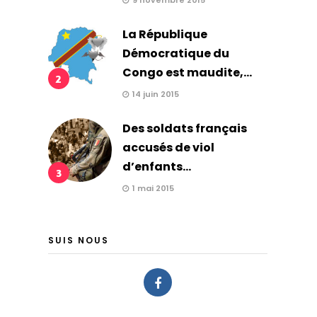
9 novembre 2015
La République
Démocratique du
Congo est maudite,...
2
14 juin 2015
Des soldats français
accusés de viol
d’enfants...
3
1 mai 2015
SUIS NOUS