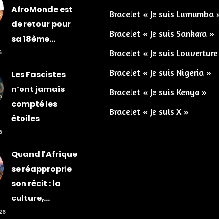
AfroMonde est
Bracelet « Je suis Lumumba 
de retour pour
Bracelet « Je suis Sankara »
sa 18ème...
Bracelet « Je suis Louverture
6
Bracelet « Je suis Nigeria »
Les Fascistes
n’ont jamais
Bracelet « Je suis Kenya »
compté les
Bracelet « Je suis X »
étoiles
6
Quand l'Afrique
se réapproprie
son récit : la
culture,...
026