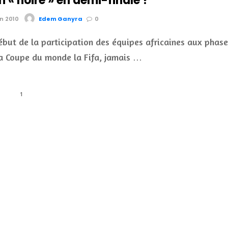
n « noire » en demi-finale ?
in 2010
Edem Ganyra
0
ébut de la participation des équipes africaines aux phas
la Coupe du monde la Fifa, jamais …
1