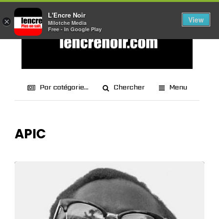
L'Encre Noir
View
×
Milotche Media
Free - In Google Play
Par catégorie...
Chercher
Menu
APIC