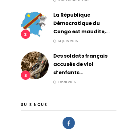
9 novembre 2015
La République
Démocratique du
Congo est maudite,...
2
14 juin 2015
Des soldats français
accusés de viol
d’enfants...
3
1 mai 2015
SUIS NOUS