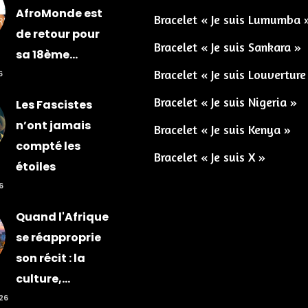
AfroMonde est
Bracelet « Je suis Lumumba 
de retour pour
Bracelet « Je suis Sankara »
sa 18ème...
Bracelet « Je suis Louverture
6
Bracelet « Je suis Nigeria »
Les Fascistes
n’ont jamais
Bracelet « Je suis Kenya »
compté les
Bracelet « Je suis X »
étoiles
6
Quand l'Afrique
se réapproprie
son récit : la
culture,...
026