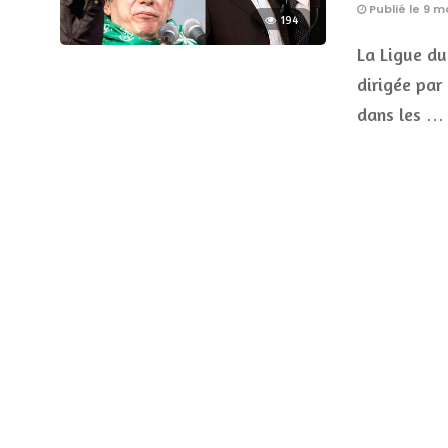
Publié le 9 m
194
La Ligue du
dirigée pa
dans les …