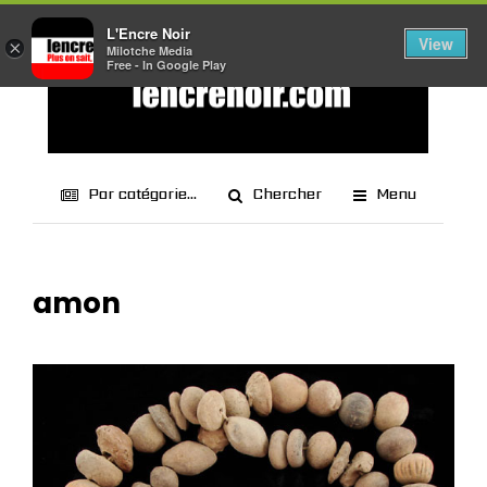
L'Encre Noir
View
×
Milotche Media
Free - In Google Play
Par catégorie...
Chercher
Menu
amon