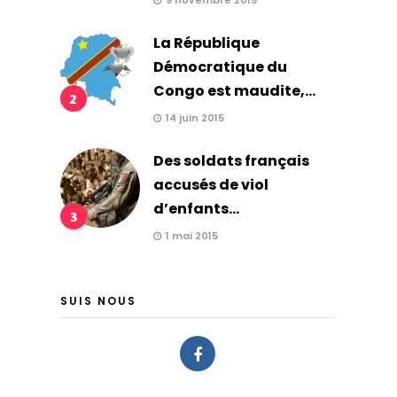
9 novembre 2015
La République
Démocratique du
Congo est maudite,...
2
14 juin 2015
Des soldats français
accusés de viol
d’enfants...
3
1 mai 2015
SUIS NOUS