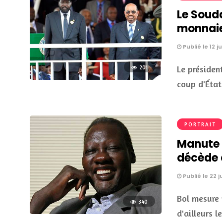
Le Soud
monnai
Publié le 12 ju
Le présiden
201
coup d'État
PORTRAIT
Manute 
décède 
Publié le 22 j
Bol mesure 
340
d'ailleurs 