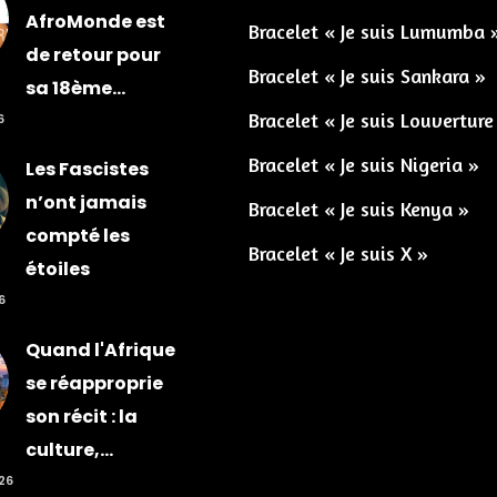
AfroMonde est
Bracelet « Je suis Lumumba 
de retour pour
Bracelet « Je suis Sankara »
sa 18ème...
Bracelet « Je suis Louverture
6
Bracelet « Je suis Nigeria »
Les Fascistes
n’ont jamais
Bracelet « Je suis Kenya »
compté les
Bracelet « Je suis X »
étoiles
6
Quand l'Afrique
se réapproprie
son récit : la
culture,...
026