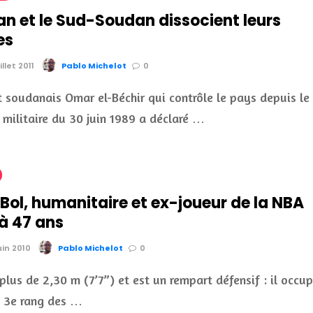
an et le Sud-Soudan dissocient leurs
es
illet 2011
Pablo Michelot
0
t soudanais Omar el-Béchir qui contrôle le pays depuis le
 militaire du 30 juin 1989 a déclaré …
Bol, humanitaire et ex-joueur de la NBA
à 47 ans
uin 2010
Pablo Michelot
0
plus de 2,30 m (7’7”) et est un rempart défensif : il occu
le 3e rang des …