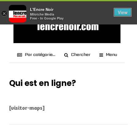
L'Encre Noir
View
×
Milotche Media
Free - In Google Play
Par catégorie...
Chercher
Menu
Qui est en ligne?
[visitor-maps]