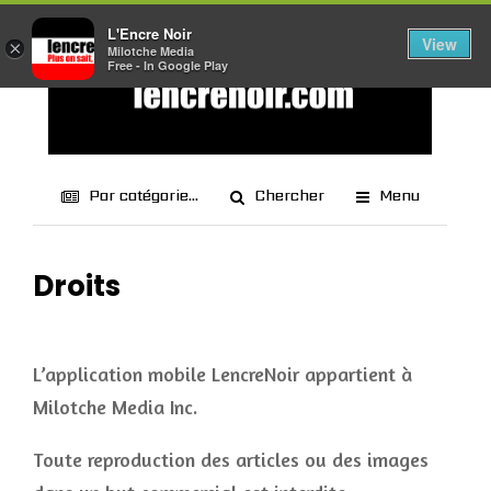
L'Encre Noir
View
×
Milotche Media
Free - In Google Play
Par catégorie...
Chercher
Menu
Droits
L’application mobile LencreNoir appartient à
Milotche Media Inc.
Toute reproduction des articles ou des images