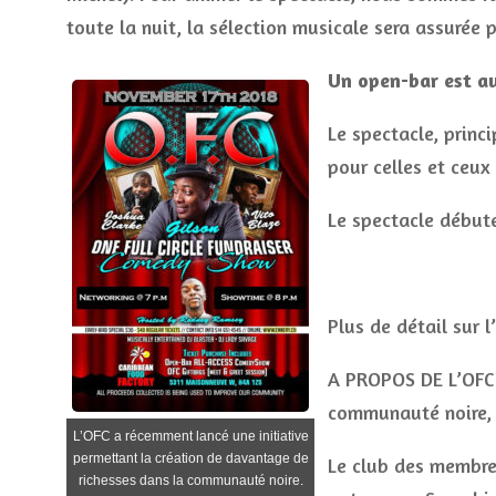
toute la nuit, la sélection musicale sera assurée
Un open-bar est au
Le spectacle, princ
pour celles et ceu
Le spectacle début
Plus de détail sur 
A PROPOS DE L’OFC: 
communauté noire, l
L’OFC a récemment lancé une initiative
permettant la création de davantage de
Le club des membres
richesses dans la communauté noire.