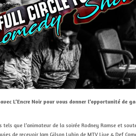
er avec L’Encre Noir pour vous donner l’opportunité de 
s tels que l’animateur de la soirée Rodney Ramse et sout
avies de recevoir Jam Gilson Lubin de MTV Live & Def Come