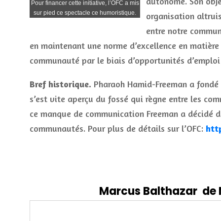
autonome. Son obje
Pour financer cette initiative, l’OFC a mis
sur pied ce spectacle ce humoristique.
organisation altrui
entre notre commun
en maintenant une norme d’excellence en matière 
communauté par le biais d’opportunités d’emploi 
Bref historique.
Pharaoh Hamid-Freeman a fondé l
s’est vite aperçu du fossé qui règne entre les co
ce manque de communication Freeman a décidé de c
communautés. Pour plus de détails sur l’OFC:
htt
Marcus Balthazar de M