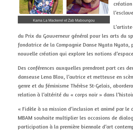
création
l’esclave
Kama La Mackerel et Zab Maboungou
L’artist
du Prix du Gouverneur général pour les arts du s
fondatrice de la Compagnie Danse Nyata Nyata, p
nouvelle création qui explore les notions d’espac
Des conférences auxquelles prendront part ces deu
danseuse Lena Blou, l’autrice et metteuse en sc
genre et du féminisme Thérèse St-Gelais, aborderon
relation à l’altérité du « corps noir » dans l’histoi
« Fidèle à sa mission d’inclusion et animé par le d
MBAM souhaite multiplier les occasions de dialogu
participation à la première biennale d’art contemp