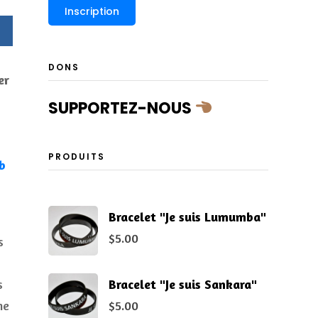
DONS
er
SUPPORTEZ-NOUS
PRODUITS
b
Bracelet "Je suis Lumumba"
$
5.00
s
Bracelet "Je suis Sankara"
s
$
5.00
ne