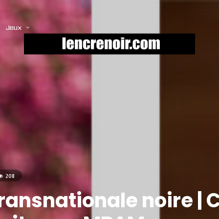
Jeux
208
transnationale noire |