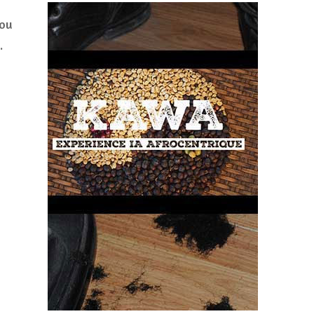
gou
.