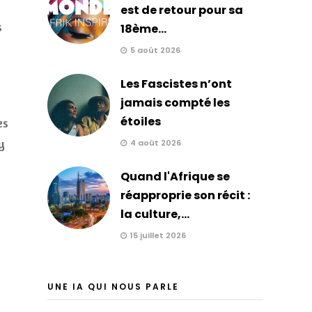
est de retour pour sa
s
18ème...
5 août 2026
Les Fascistes n’ont
jamais compté les
étoiles
es
y
4 août 2026
Quand l'Afrique se
réapproprie son récit :
la culture,...
15 juillet 2026
UNE IA QUI NOUS PARLE