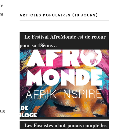
ce
re
ARTICLES POPULAIRES (10 JOURS)
Le Festival AfroMonde est de retour
pour sa 18ème…
é
nue
Les Fascistes n’ont jamais compté les