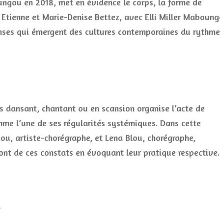
ungou en 2018, met en évidence le corps, la forme de
rla Etienne et Marie-Denise Bettez, avec Elli Miller Maboun
nses qui émergent des cultures contemporaines du rythme
rps dansant, chantant ou en scansion organise l’acte de
omme l’une de ses régularités systémiques. Dans cette
u, artiste-chorégraphe, et Lena Blou, chorégraphe,
nt de ces constats en évoquant leur pratique respective.
a