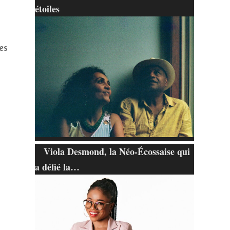
étoiles
es
Viola Desmond, la Néo-Écossaise qui
a défié la…